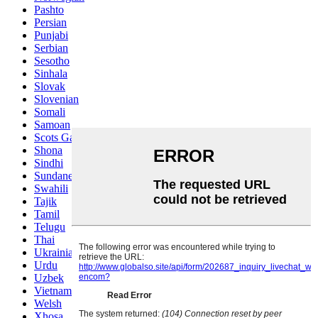
Pashto
Persian
Punjabi
Serbian
Sesotho
Sinhala
Slovak
Slovenian
Somali
Samoan
Scots Gaelic
Shona
Sindhi
Sundanese
Swahili
Tajik
Tamil
Telugu
Thai
Ukrainian
Urdu
Uzbek
Vietnamese
Welsh
Xhosa