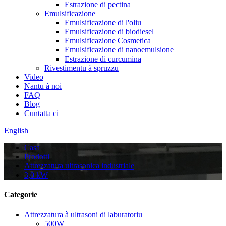
Estrazione di pectina
Emulsificazione
Emulsificazione di l'oliu
Emulsificazione di biodiesel
Emulsificazione Cosmetica
Emulsificazione di nanoemulsione
Estrazione di curcumina
Rivestimentu à spruzzu
Video
Nantu à noi
FAQ
Blog
Cuntatta ci
English
Casa
Prodotti
Attrezzatura ultrasonica industriale
3,0 kW
Categorie
Attrezzatura à ultrasoni di laburatoriu
500W