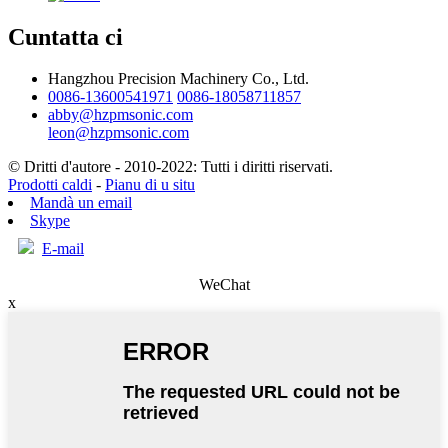
Cuntatta ci
Hangzhou Precision Machinery Co., Ltd.
0086-13600541971
0086-18058711857
abby@hzpmsonic.com
leon@hzpmsonic.com
© Dritti d'autore - 2010-2022: Tutti i diritti riservati.
Prodotti caldi
-
Pianu di u situ
Mandà un email
Skype
E-mail
WeChat
x