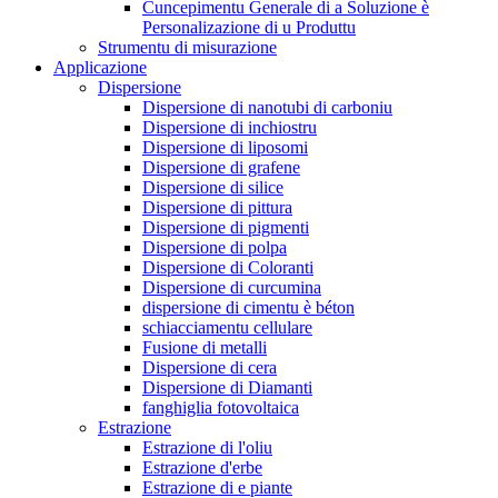
Cuncepimentu Generale di a Soluzione è
Personalizazione di u Produttu
Strumentu di misurazione
Applicazione
Dispersione
Dispersione di nanotubi di carboniu
Dispersione di inchiostru
Dispersione di liposomi
Dispersione di grafene
Dispersione di silice
Dispersione di pittura
Dispersione di pigmenti
Dispersione di polpa
Dispersione di Coloranti
Dispersione di curcumina
dispersione di cimentu è béton
schiacciamentu cellulare
Fusione di metalli
Dispersione di cera
Dispersione di Diamanti
fanghiglia fotovoltaica
Estrazione
Estrazione di l'oliu
Estrazione d'erbe
Estrazione di e piante