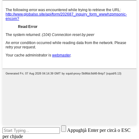
Appughjà Enter per circà o ESC
per chjude